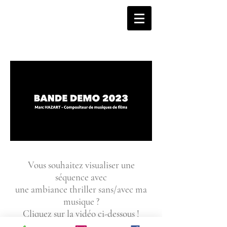
Vous souhaitez visualiser une
s
équence
avec
une ambiance
thriller sans/avec ma
musique ?
Cliquez sur la vidéo ci-dessous !